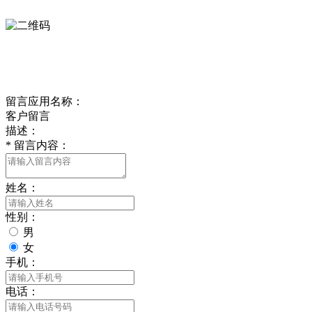
二维码
ONLINE MESSAGE
在线留言
留言应用名称：
客户留言
描述：
*
留言内容：
姓名：
性别：
男
女
手机：
电话：