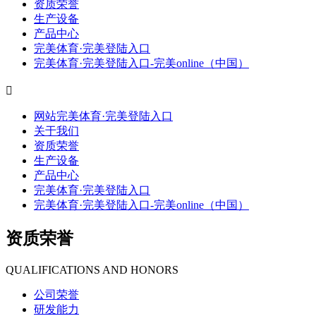
资质荣誉
生产设备
产品中心
完美体育·完美登陆入口
完美体育·完美登陆入口-完美online（中国）

网站完美体育·完美登陆入口
关于我们
资质荣誉
生产设备
产品中心
完美体育·完美登陆入口
完美体育·完美登陆入口-完美online（中国）
资质荣誉
QUALIFICATIONS AND HONORS
公司荣誉
研发能力