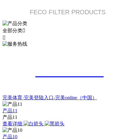
FECO FILTER PRODUCTS
全部分类


服务热线
023-43332975
专业从事汽车零部件、锻造、热处理和机械加工一体化生产的企业
完美体育·完美登陆入口-完美online（中国）
产品11
产品11
查看详细
产品10