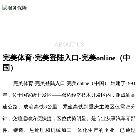
关于凯恩
ABOUT US
完美体育·完美登陆入口-完美online（中
国）
完美体育·完美登陆入口-完美online（中国） 始建于1991
年，位于国家级开发区——双桥经济技术开发区内，距成渝高
速公路、成渝高铁8公里，乘坐高铁到重庆主城区仅需25分
钟，交通运输方便快捷，区位优势明显。是专业从事汽车零部
件、锻造、热处理和机械加工一体化生产的企业，已通过