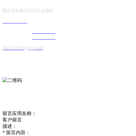
联系方式
重庆市双桥经开区工业园区
023-43332975
销售部罗经理：
13983630175
技质部徐部长：
15086602172
781313957@qq.com
MOBILE SITE
二维码
ONLINE MESSAGE
在线留言
留言应用名称：
客户留言
描述：
*
留言内容：