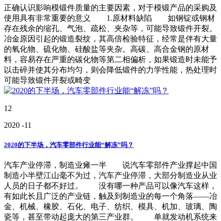
正确认识影响模锻件质量的主要因素，对于模锻产品的采购及
使用具有非常重要的意义 1.原材料缺陷 如钢锭或钢材
存在残余的缩孔、气泡、疏松、夹杂等，可能导致锻件开裂。
冶金原因引起的锻造裂纹，其高倍检验特征，经常是伴有大量
的氧化物、硫化物、硅酸盐等夹杂。高碳、高合金钢的原材
料，容易存在严重的碳化物等第二相偏析，如果锻造时未能予
以击碎并使其分布均匀，则会降低锻件的力学性能，热处理时
可能导致锻件开裂或畸变
12
2020
-11
2020的下半场，汽车零部件行业能“解冻”吗？
汽车产业停滞，制造业瘫一半 说汽车零部件产业撑起中国
制造小半壁江山毫不为过，汽车产业停滞，大部分制造业从业
人员的日子都不好过。 没有哪一种产品可以像汽车这样，
有如此长且广泛的产业链，触及到制造业的每一个角落——冶
金、机械、橡胶、石化、电子、纺织、模具、机加、玻璃、陶
瓷等，甚至带动起庞大的第三产业群。 单就发动机系统来