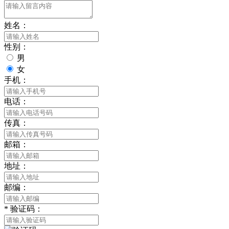
姓名：
性别：
男
女
手机：
电话：
传真：
邮箱：
地址：
邮编：
*
验证码：