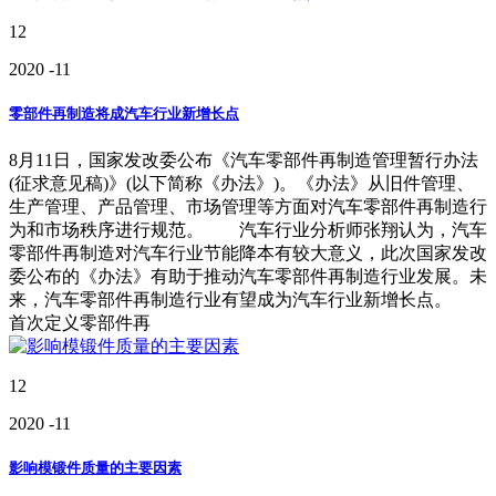
12
2020
-11
零部件再制造将成汽车行业新增长点
8月11日，国家发改委公布《汽车零部件再制造管理暂行办法
(征求意见稿)》(以下简称《办法》)。《办法》从旧件管理、
生产管理、产品管理、市场管理等方面对汽车零部件再制造行
为和市场秩序进行规范。 汽车行业分析师张翔认为，汽车
零部件再制造对汽车行业节能降本有较大意义，此次国家发改
委公布的《办法》有助于推动汽车零部件再制造行业发展。未
来，汽车零部件再制造行业有望成为汽车行业新增长点。
首次定义零部件再
12
2020
-11
影响模锻件质量的主要因素