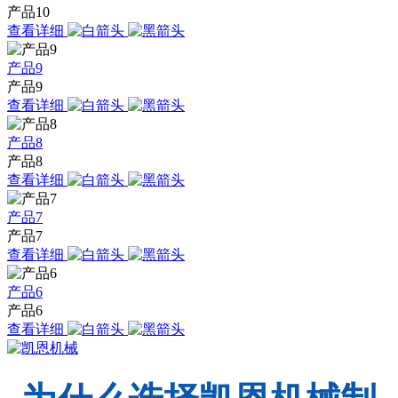
产品10
查看详细
产品9
产品9
查看详细
产品8
产品8
查看详细
产品7
产品7
查看详细
产品6
产品6
查看详细