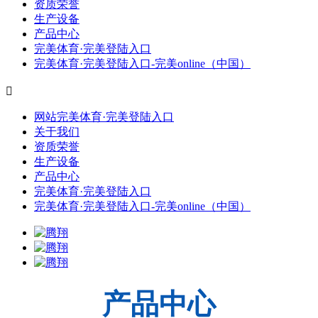
资质荣誉
生产设备
产品中心
完美体育·完美登陆入口
完美体育·完美登陆入口-完美online（中国）

网站完美体育·完美登陆入口
关于我们
资质荣誉
生产设备
产品中心
完美体育·完美登陆入口
完美体育·完美登陆入口-完美online（中国）
产品中心