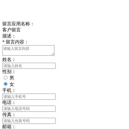
ONLINE MESSAGE
在线留言
留言应用名称：
客户留言
描述：
*
留言内容：
姓名：
性别：
男
女
手机：
电话：
传真：
邮箱：