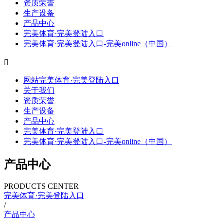
资质荣誉
生产设备
产品中心
完美体育·完美登陆入口
完美体育·完美登陆入口-完美online（中国）

网站完美体育·完美登陆入口
关于我们
资质荣誉
生产设备
产品中心
完美体育·完美登陆入口
完美体育·完美登陆入口-完美online（中国）
产品中心
PRODUCTS CENTER
完美体育·完美登陆入口
/
产品中心