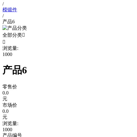
/
模锻件
/
产品6
全部分类


浏览量:
1000
产品6
零售价
0.0
元
市场价
0.0
元
浏览量:
1000
产品编号